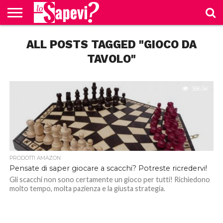
CURIOSITÀ
ALL POSTS TAGGED "GIOCO DA
BENESSERE
GOSSIP
PRODOTTI
NEWS
CASA E
AMAZON
CUCINA
TAVOLO"
366.5K
PRODOTTI AMAZON
Pensate di saper giocare a scacchi? Potreste ricredervi!
Gli scacchi non sono certamente un gioco per tutti! Richiedono
molto tempo, molta pazienza e la giusta strategia.