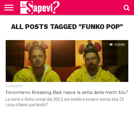
CURIOSITÀ
ALL POSTS TAGGED "FUNKO POP"
BENESSERE
GOSSIP
PRODOTTI
NEWS
CASA E
AMAZON
CUCINA
628.8K
CURIOSITÀ
Fenomeno Breaking Bad: nasce la setta della meth blu?
La serie è finita ormai dal 2013, ma sembra essere senza età. Di
cosa stiamo parlando?