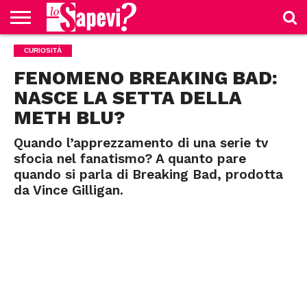
CURIOSITÀ
CURIOSITÀ
BENESSERE
GOSSIP
PRODOTTI
NEWS
CASA E
AMAZON
CUCINA
FENOMENO BREAKING BAD:
NASCE LA SETTA DELLA
METH BLU?
Quando l’apprezzamento di una serie tv
sfocia nel fanatismo? A quanto pare
quando si parla di Breaking Bad, prodotta
da Vince Gilligan.