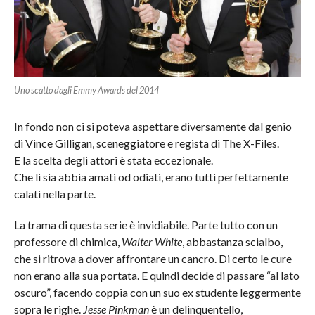
Uno scatto dagli Emmy Awards del 2014
In fondo non ci si poteva aspettare diversamente dal genio
di Vince Gilligan, sceneggiatore e regista di The X-Files.
E la scelta degli attori è stata eccezionale.
Che li sia abbia amati od odiati, erano tutti perfettamente
calati nella parte.
La trama di questa serie è invidiabile. Parte tutto con un
professore di chimica,
Walter White
, abbastanza scialbo,
che si ritrova a dover affrontare un cancro. Di certo le cure
non erano alla sua portata. E quindi decide di passare “al lato
oscuro”, facendo coppia con un suo ex studente leggermente
sopra le righe.
Jesse Pinkman
è un delinquentello,