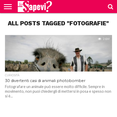
CURIOSITÀ
ALL POSTS TAGGED "FOTOGRAFIE"
BENESSERE
GOSSIP
PRODOTTI
NEWS
CASA E
AMAZON
CUCINA
2.6M
CURIOSITÀ
30 divertenti casi di animali photobomber
Fotografare un animale può essere molto difficile. Sempre in
movimento, non puoi chiedergli di mettersi in posa e spesso non
si è...