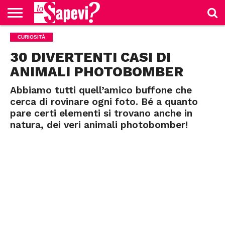
CURIOSITÀ
CURIOSITÀ
BENESSERE
GOSSIP
PRODOTTI
NEWS
CASA E
AMAZON
CUCINA
30 DIVERTENTI CASI DI
ANIMALI PHOTOBOMBER
Abbiamo tutti quell’amico buffone che
cerca di rovinare ogni foto. Bé a quanto
pare certi elementi si trovano anche in
natura, dei veri animali photobomber!