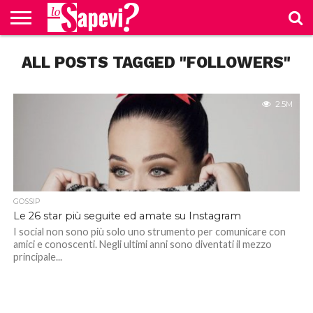
CURIOSITÀ
ALL POSTS TAGGED "FOLLOWERS"
BENESSERE
GOSSIP
PRODOTTI
NEWS
CASA E
AMAZON
CUCINA
2.5M
GOSSIP
Le 26 star più seguite ed amate su Instagram
I social non sono più solo uno strumento per comunicare con
amici e conoscenti. Negli ultimi anni sono diventati il mezzo
principale...