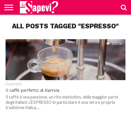
CURIOSITÀ
ALL POSTS TAGGED "ESPRESSO"
BENESSERE
GOSSIP
PRODOTTI
NEWS
CASA E
AMAZON
CUCINA
243.3K
CURIOSITÀ
Il caffè perfetto di Kamira
Il caffè è una passione, un rito mattutino, della maggior parte
degli italiani. L’ESPRESSO in particolare è una vera e propria
tradizione italica,...