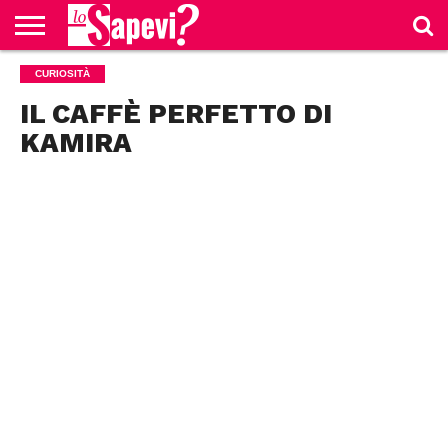
CURIOSITÀ
CURIOSITÀ
BENESSERE
GOSSIP
PRODOTTI
NEWS
CASA E
AMAZON
CUCINA
IL CAFFÈ PERFETTO DI
KAMIRA