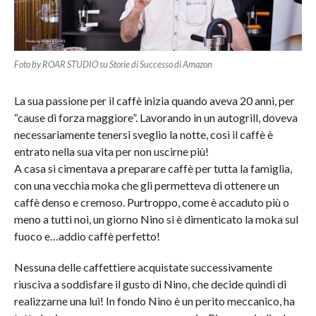
Foto by ROAR STUDIO su Storie di Successo di Amazon
La sua passione per il caffè inizia quando aveva 20 anni, per
“cause di forza maggiore”. Lavorando in un autogrill, doveva
necessariamente tenersi sveglio la notte, così il caffè è
entrato nella sua vita per non uscirne più!
A casa si cimentava a preparare caffè per tutta la famiglia,
con una vecchia moka che gli permetteva di ottenere un
caffè denso e cremoso. Purtroppo, come è accaduto più o
meno a tutti noi, un giorno Nino si è dimenticato la moka sul
fuoco e…addio caffè perfetto!
Nessuna delle caffettiere acquistate successivamente
riusciva a soddisfare il gusto di Nino, che decide quindi di
realizzarne una lui! In fondo Nino è un perito meccanico, ha