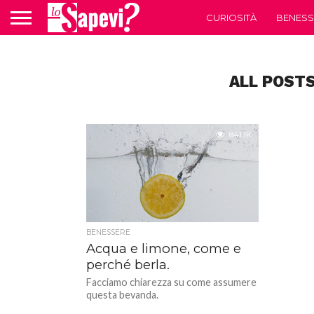
CURIOSITÀ
BENESS
ALL POSTS
841.1K
BENESSERE
Acqua e limone, come e
perché berla.
Facciamo chiarezza su come assumere
questa bevanda.