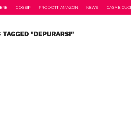
ERE
GOSSIP
PRODOTTI AMAZON
NEWS
CASA E CUC
 TAGGED "DEPURARSI"