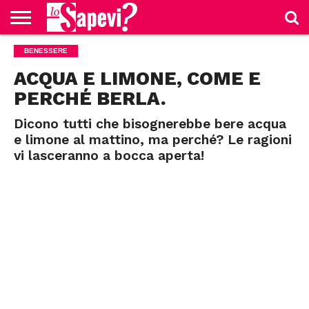
CURIOSITÀ
BENESSERE
BENESSERE
GOSSIP
PRODOTTI
NEWS
CASA E
AMAZON
CUCINA
ACQUA E LIMONE, COME E
PERCHÉ BERLA.
Dicono tutti che bisognerebbe bere acqua
e limone al mattino, ma perché? Le ragioni
vi lasceranno a bocca aperta!