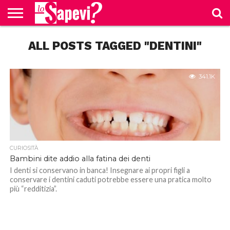
CURIOSITÀ
ALL POSTS TAGGED "DENTINI"
BENESSERE
GOSSIP
PRODOTTI
NEWS
CASA E
AMAZON
CUCINA
341.1K
CURIOSITÀ
Bambini dite addio alla fatina dei denti
I denti si conservano in banca! Insegnare ai propri figli a
conservare i dentini caduti potrebbe essere una pratica molto
più “redditizia”.