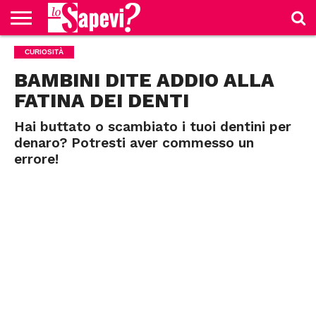
CURIOSITÀ
CURIOSITÀ
BENESSERE
GOSSIP
PRODOTTI
NEWS
CASA E
AMAZON
CUCINA
BAMBINI DITE ADDIO ALLA
FATINA DEI DENTI
Hai buttato o scambiato i tuoi dentini per
denaro? Potresti aver commesso un
errore!