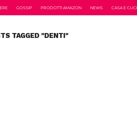
ERE
GOSSIP
PRODOTTI AMAZON
NEWS
CASA E CUC
STS TAGGED "DENTI"