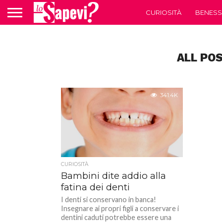
CURIOSITÀ
BENESS
ALL PO
341.4K
CURIOSITÀ
Bambini dite addio alla
fatina dei denti
I denti si conservano in banca!
Insegnare ai propri figli a conservare i
dentini caduti potrebbe essere una