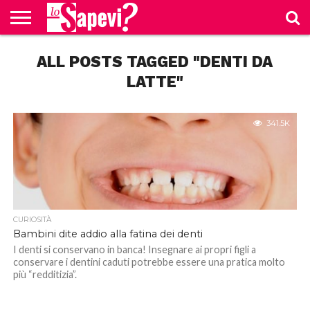
CURIOSITÀ
ALL POSTS TAGGED "DENTI DA
BENESSERE
GOSSIP
PRODOTTI
NEWS
CASA E
AMAZON
CUCINA
LATTE"
341.5K
CURIOSITÀ
Bambini dite addio alla fatina dei denti
I denti si conservano in banca! Insegnare ai propri figli a
conservare i dentini caduti potrebbe essere una pratica molto
più “redditizia”.