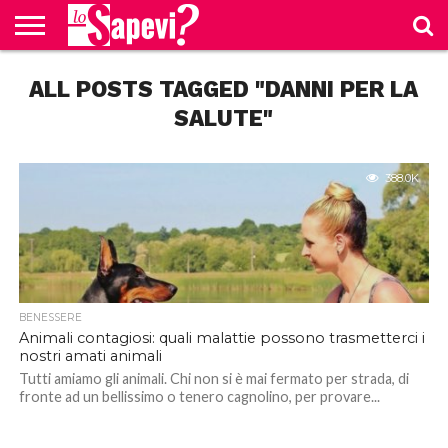
CURIOSITÀ
ALL POSTS TAGGED "DANNI PER LA
BENESSERE
GOSSIP
PRODOTTI
NEWS
CASA E
AMAZON
CUCINA
SALUTE"
388.0K
BENESSERE
Animali contagiosi: quali malattie possono trasmetterci i
nostri amati animali
Tutti amiamo gli animali. Chi non si è mai fermato per strada, di
fronte ad un bellissimo o tenero cagnolino, per provare...