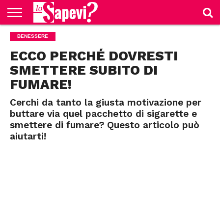
CURIOSITÀ
BENESSERE
BENESSERE
GOSSIP
PRODOTTI
NEWS
CASA E
AMAZON
CUCINA
ECCO PERCHÉ DOVRESTI
SMETTERE SUBITO DI
FUMARE!
Cerchi da tanto la giusta motivazione per
buttare via quel pacchetto di sigarette e
smettere di fumare? Questo articolo può
aiutarti!