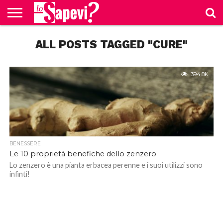
CURIOSITÀ
ALL POSTS TAGGED "CURE"
BENESSERE
GOSSIP
PRODOTTI
NEWS
CASA E
AMAZON
CUCINA
394.8K
BENESSERE
Le 10 proprietà benefiche dello zenzero
Lo zenzero è una pianta erbacea perenne e i suoi utilizzi sono
infinti!