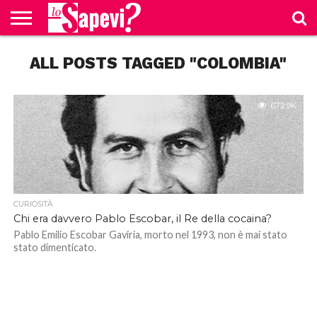
CURIOSITÀ
ALL POSTS TAGGED "COLOMBIA"
BENESSERE
GOSSIP
PRODOTTI
NEWS
CASA E
AMAZON
CUCINA
672.9K
CURIOSITÀ
Chi era davvero Pablo Escobar, il Re della cocaina?
Pablo Emilio Escobar Gaviria, morto nel 1993, non è mai stato
stato dimenticato.