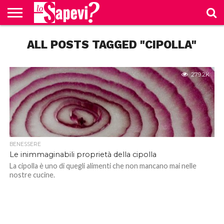
CURIOSITÀ
ALL POSTS TAGGED "CIPOLLA"
BENESSERE
GOSSIP
PRODOTTI
NEWS
CASA E
AMAZON
CUCINA
279.2K
BENESSERE
Le inimmaginabili proprietà della cipolla
La cipolla è uno di quegli alimenti che non mancano mai nelle
nostre cucine.