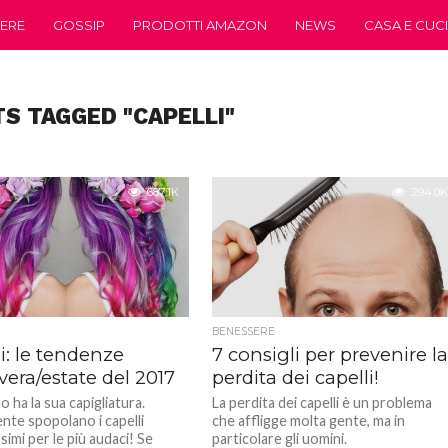
ERE
GOSSIP
PRODOTTI AMAZON
NEWS
CASA E CUC
TS TAGGED "CAPELLI"
687.1K
294.0K
BENESSERE
i: le tendenze
7 consigli per prevenire l
era/estate del 2017
perdita dei capelli!
 ha la sua capigliatura.
La perdita dei capelli è un problema
nte spopolano i capelli
che affligge molta gente, ma in
simi per le più audaci! Se
particolare gli uomini.