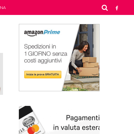
INA
a