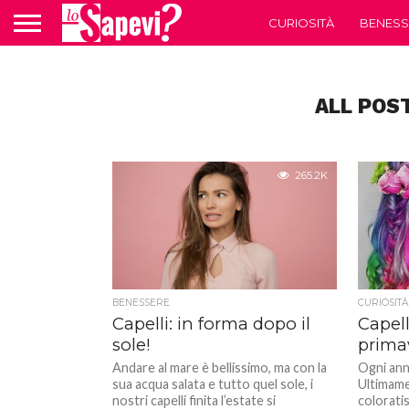
CURIOSITÀ
BENESS
ALL POS
265.2K
BENESSERE
CURIOSITÀ
Capelli: in forma dopo il
Capell
sole!
primav
Andare al mare è bellissimo, ma con la
Ogni anno
sua acqua salata e tutto quel sole, i
Ultimame
nostri capelli finita l’estate si
coloratis