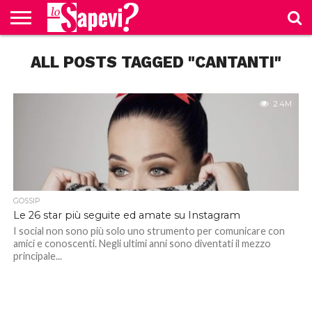
CURIOSITÀ
ALL POSTS TAGGED "CANTANTI"
BENESSERE
GOSSIP
PRODOTTI
NEWS
CASA E
AMAZON
CUCINA
2.4M
GOSSIP
Le 26 star più seguite ed amate su Instagram
I social non sono più solo uno strumento per comunicare con
amici e conoscenti. Negli ultimi anni sono diventati il mezzo
principale...