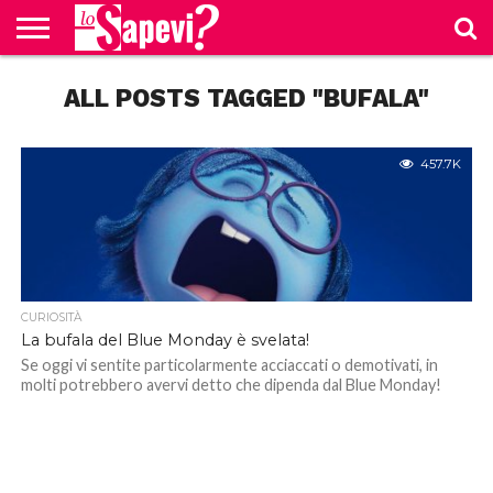
CURIOSITÀ
ALL POSTS TAGGED "BUFALA"
BENESSERE
GOSSIP
PRODOTTI
NEWS
CASA E
AMAZON
CUCINA
457.7K
CURIOSITÀ
La bufala del Blue Monday è svelata!
Se oggi vi sentite particolarmente acciaccati o demotivati, in
molti potrebbero avervi detto che dipenda dal Blue Monday!