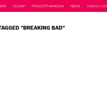
ERE
GOSSIP
PRODOTTI AMAZON
NEWS
CASA E CUC
TAGGED "BREAKING BAD"