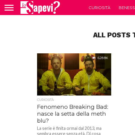
CURIOSITÀ
BENESS
ALL POSTS 
628.8K
CURIOSITÀ
Fenomeno Breaking Bad:
nasce la setta della meth
blu?
La serie è finita ormai dal 2013, ma
sembra essere senza età. Di cosa