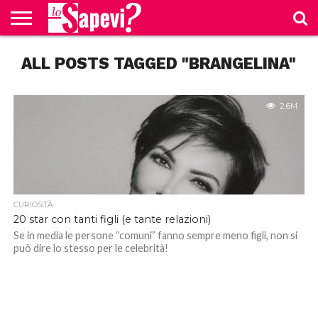
CURIOSITÀ
ALL POSTS TAGGED "BRANGELINA"
BENESSERE
GOSSIP
PRODOTTI
NEWS
CASA E
AMAZON
CUCINA
2.6M
CURIOSITÀ
20 star con tanti figli (e tante relazioni)
Se in media le persone “comuni” fanno sempre meno figli, non si
può dire lo stesso per le celebrità!