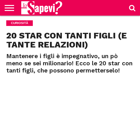
CURIOSITÀ
CURIOSITÀ
BENESSERE
GOSSIP
PRODOTTI
NEWS
CASA E
AMAZON
CUCINA
20 STAR CON TANTI FIGLI (E
TANTE RELAZIONI)
Mantenere i figli è impegnativo, un pò
meno se sei milionario! Ecco le 20 star con
tanti figli, che possono permetterselo!