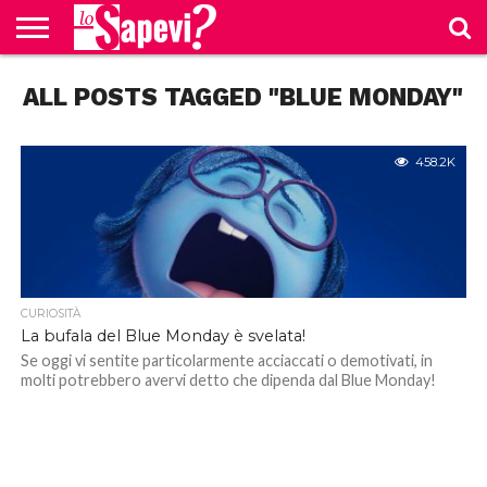
CURIOSITÀ
ALL POSTS TAGGED "BLUE MONDAY"
BENESSERE
GOSSIP
PRODOTTI
NEWS
CASA E
AMAZON
CUCINA
458.2K
CURIOSITÀ
La bufala del Blue Monday è svelata!
Se oggi vi sentite particolarmente acciaccati o demotivati, in
molti potrebbero avervi detto che dipenda dal Blue Monday!