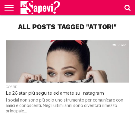
CURIOSITÀ
ALL POSTS TAGGED "ATTORI"
BENESSERE
GOSSIP
PRODOTTI
NEWS
CASA E
AMAZON
CUCINA
2.4M
GOSSIP
Le 26 star più seguite ed amate su Instagram
I social non sono più solo uno strumento per comunicare con
amici e conoscenti. Negli ultimi anni sono diventati il mezzo
principale...