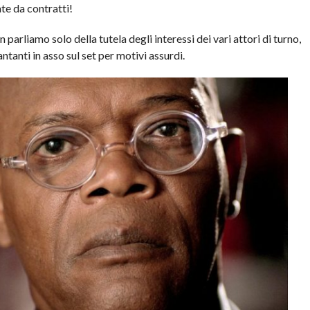
te da contratti!
n parliamo solo della tutela degli interessi dei vari attori di turno,
antanti in asso sul set per motivi assurdi.