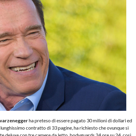
warzenegger
ha preteso di essere pagato 30 milioni di dollari ed
suo lunghissimo contratto di 33 pagine, ha richiesto che ovunque si
ite deluxe con tre camere da letto, bodyguards 24 ore su 24, così