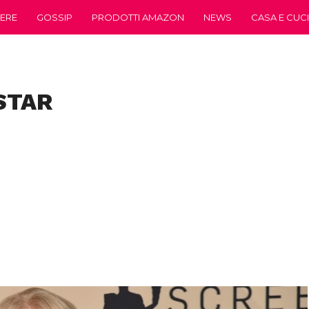
ERE
GOSSIP
PRODOTTI AMAZON
NEWS
CASA E CUC
 STAR