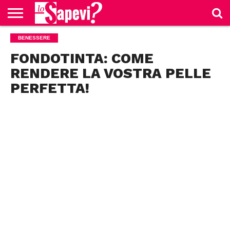
CURIOSITÀ
BENESSERE
BENESSERE
GOSSIP
PRODOTTI
NEWS
CASA E
AMAZON
CUCINA
FONDOTINTA: COME
RENDERE LA VOSTRA PELLE
PERFETTA!