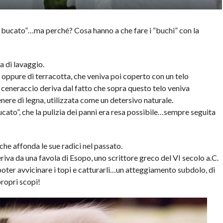
re il bucato”…ma perché? Cosa hanno a che fare i “buchi” con la
a di lavaggio.
, oppure di terracotta, che veniva poi coperto con un telo
ceneraccio deriva dal fatto che sopra questo telo veniva
ere di legna, utilizzata come un detersivo naturale.
ucato”, che la pulizia dei panni era resa possibile…sempre seguita
he affonda le sue radici nel passato.
iva da una favola di Esopo, uno scrittore greco del VI secolo a.C.
poter avvicinare i topi e catturarli…un atteggiamento subdolo, di
propri scopi!