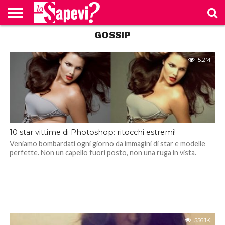
GOSSIP
CURIOSITÀ
BENESSERE
GOSSIP
PRODOTTI
NEWS
CASA E
AMAZON
CUCINA
5.2M
10 star vittime di Photoshop: ritocchi estremi!
Veniamo bombardati ogni giorno da immagini di star e modelle
perfette. Non un capello fuori posto, non una ruga in vista.
556.1K