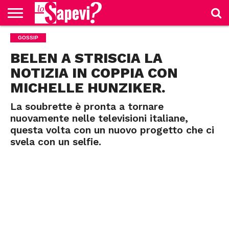
CURIOSITÀ
GOSSIP
BENESSERE
GOSSIP
PRODOTTI
NEWS
CASA E
AMAZON
CUCINA
BELEN A STRISCIA LA
NOTIZIA IN COPPIA CON
MICHELLE HUNZIKER.
La soubrette è pronta a tornare
nuovamente nelle televisioni italiane,
questa volta con un nuovo progetto che ci
svela con un selfie.