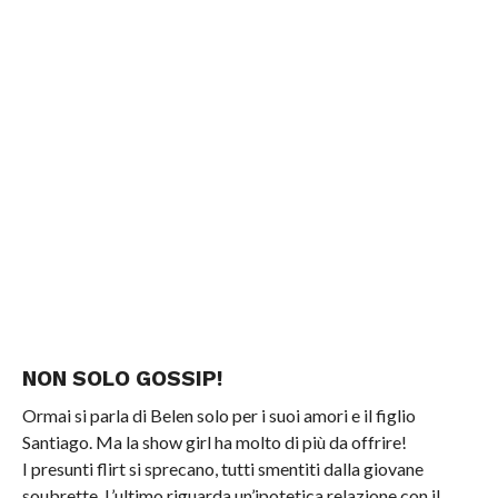
NON SOLO GOSSIP!
Ormai si parla di Belen solo per i suoi amori e il figlio
Santiago. Ma la show girl ha molto di più da offrire!
I presunti flirt si sprecano, tutti smentiti dalla giovane
soubrette. L’ultimo riguarda un’ipotetica relazione con il