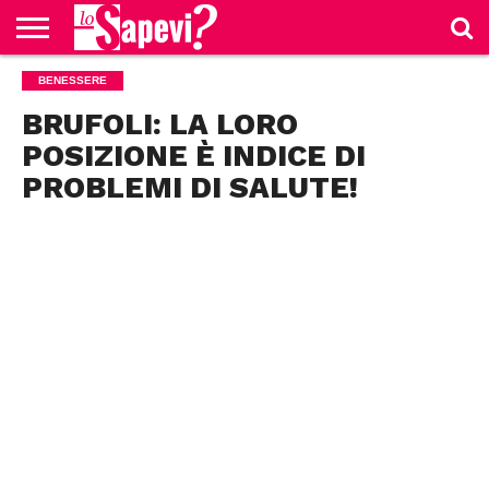
CURIOSITÀ
BENESSERE
BENESSERE
GOSSIP
PRODOTTI
NEWS
CASA E
AMAZON
CUCINA
BRUFOLI: LA LORO
POSIZIONE È INDICE DI
PROBLEMI DI SALUTE!