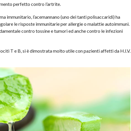
umento perfetto contro l’artrite.
tema immunitario, l’acemannano (uno dei tanti polisaccaridi) ha
olare le risposte immunitarie per allergie o malattie autoimmuni.
ndamentale contro tossine e tumori ed anche contro le infezioni
nfociti T e B, si è dimostrata molto utile con pazienti affetti da H.I.V.