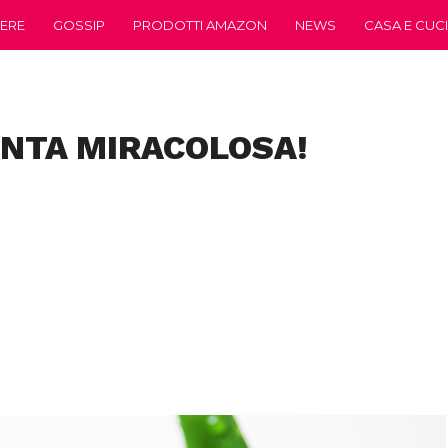
ERE
GOSSIP
PRODOTTI AMAZON
NEWS
CASA E CUC
ANTA MIRACOLOSA!