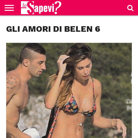
CURIOSITÀ
GLI AMORI DI BELEN 6
BENESSERE
GOSSIP
PRODOTTI
NEWS
CASA E
AMAZON
CUCINA