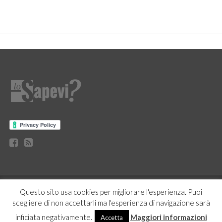
CURIOSITÀ
BENESSERE
GOSSIP
PRODOTTI AMAZON
Questo sito usa cookies per migliorare l'esperienza. Puoi
NEWS
CASA E CUCINA
scegliere di non accettarli ma l'esperienza di navigazione sarà
inficiata negativamente.
Maggiori informazioni
Copyright © Losapevi.net - In qualità di Affiliato Amazon io ricevo un guadagno
Accetta