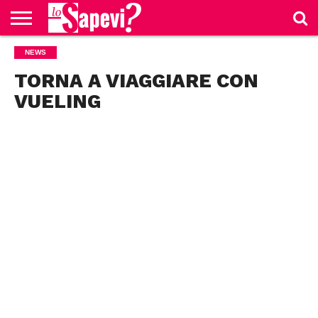
CURIOSITÀ
NEWS
BENESSERE
GOSSIP
PRODOTTI
NEWS
CASA E
AMAZON
CUCINA
TORNA A VIAGGIARE CON
VUELING