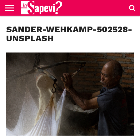
CURIOSITÀ
SANDER-WEHKAMP-502528-
BENESSERE
GOSSIP
PRODOTTI
NEWS
CASA E
AMAZON
CUCINA
UNSPLASH