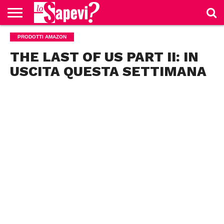
CURIOSITÀ
PRODOTTI AMAZON
BENESSERE
GOSSIP
PRODOTTI
NEWS
CASA E
AMAZON
CUCINA
THE LAST OF US PART II: IN
USCITA QUESTA SETTIMANA