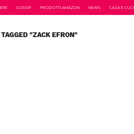
ERE
GOSSIP
PRODOTTI AMAZON
NEWS
CASA E CUC
 TAGGED "ZACK EFRON"