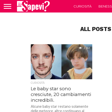
CURIOSITÀ
BENESS
ALL POSTS
2.3M
CURIOSITÀ
Le baby star sono
cresciute, 20 cambiamenti
incredibili.
Alcune baby star restano solamente
delle meteore, altre continuano al