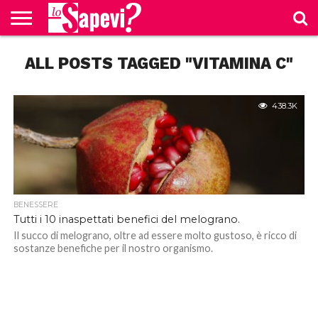
CURIOSITÀ
ALL POSTS TAGGED "VITAMINA C"
BENESSERE
GOSSIP
PRODOTTI
NEWS
CASA E
AMAZON
CUCINA
438.3K
BENESSERE
Tutti i 10 inaspettati benefici del melograno.
Il succo di melograno, oltre ad essere molto gustoso, è ricco di
sostanze benefiche per il nostro organismo.