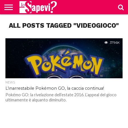
CURIOSITÀ
ALL POSTS TAGGED "VIDEOGIOCO"
BENESSERE
GOSSIP
PRODOTTI
NEWS
CASA E
AMAZON
CUCINA
379.6K
NEWS
L’inarrestabile Pokémon GO, la caccia continua!
Pokémo GO: la rivelazione dell’estate 2016. L’appeal del gioco
ultimamente è alquanto diminuito.