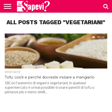
CURIOSITÀ
ALL POSTS TAGGED "VEGETARIANI"
BENESSERE
GOSSIP
PRODOTTI
NEWS
CASA E
AMAZON
CUCINA
195.5K
BENESSERE
Tofu: cos’è e perché dovreste iniziare a mangiarlo
18Con l’aumento di vegani e vegetariani, in qualsiasi
supermercato è ormai possibile trovare panetti di tofu o
pietanze più o meno simili...