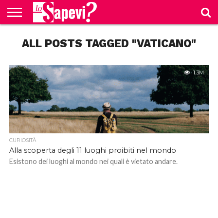
CURIOSITÀ
ALL POSTS TAGGED "VATICANO"
BENESSERE
GOSSIP
PRODOTTI
NEWS
CASA E
AMAZON
CUCINA
1.3M
CURIOSITÀ
Alla scoperta degli 11 luoghi proibiti nel mondo
Esistono dei luoghi al mondo nei quali è vietato andare.