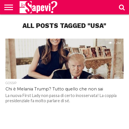
CURIOSITÀ
ALL POSTS TAGGED "USA"
BENESSERE
GOSSIP
PRODOTTI
NEWS
CASA E
AMAZON
CUCINA
1.2M
GOSSIP
Chi è Melania Trump? Tutto quello che non sai
La nuova First Lady non passa di certo inosservata! La coppia
presidenziale fa molto parlare di sé.