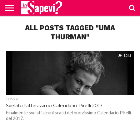
CURIOSITÀ
ALL POSTS TAGGED "UMA
BENESSERE
GOSSIP
PRODOTTI
NEWS
CASA E
AMAZON
CUCINA
THURMAN"
1.2M
GOSSIP
Svelato l’attesissimo Calendario Pirelli 2017
Finalmente svelati alcuni scatti del nuovissimo Calendario Pirelli
del 2017.