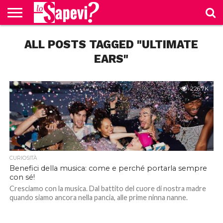
CURIOSITÀ
ALL POSTS TAGGED "ULTIMATE
BENESSERE
GOSSIP
PRODOTTI
NEWS
CASA E
AMAZON
CUCINA
EARS"
226.7K
CURIOSITÀ
Benefici della musica: come e perché portarla sempre
con sé!
Cresciamo con la musica. Dal battito del cuore di nostra madre
quando siamo ancora nella pancia, alle prime ninna nanne.