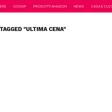
ERE
GOSSIP
PRODOTTI AMAZON
NEWS
CASA E CUC
 TAGGED "ULTIMA CENA"