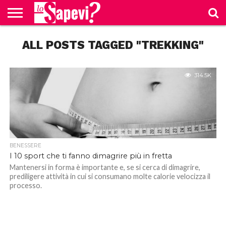
CURIOSITÀ
ALL POSTS TAGGED "TREKKING"
BENESSERE
GOSSIP
PRODOTTI
NEWS
CASA E
AMAZON
CUCINA
314.5K
BENESSERE
I 10 sport che ti fanno dimagrire più in fretta
Mantenersi in forma è importante e, se si cerca di dimagrire,
prediligere attività in cui si consumano molte calorie velocizza il
processo.