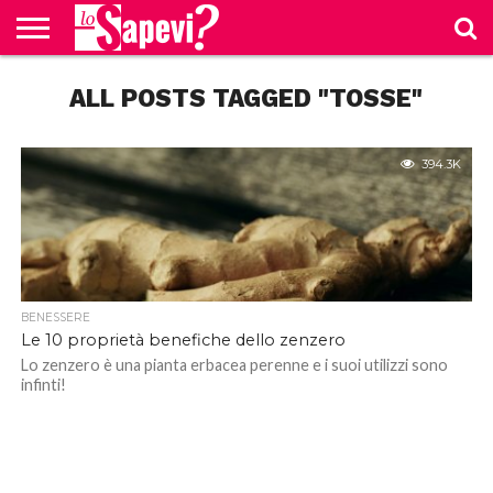
CURIOSITÀ
ALL POSTS TAGGED "TOSSE"
BENESSERE
GOSSIP
PRODOTTI
NEWS
CASA E
AMAZON
CUCINA
394.3K
BENESSERE
Le 10 proprietà benefiche dello zenzero
Lo zenzero è una pianta erbacea perenne e i suoi utilizzi sono
infinti!